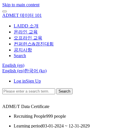
Skip to main content
ADMET 데이터 101
LAIDD 소개
온라인 교육
오프라인 교육
컨퍼런스&경진대회
공지사항
Search
English ‎(en)‎
English ‎(en)‎
한국어 ‎(ko)‎
Log in
Sign Up
Search
ADME/T Data
Certificate
Recruiting People
999 people
Learning period
03-01-2024 ~ 12-31-2029