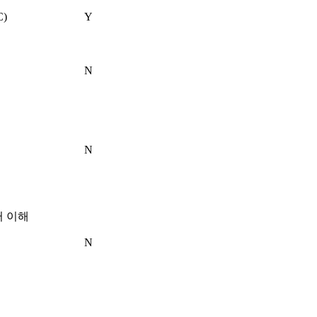
C)
Y
N
N
이터 이해
N