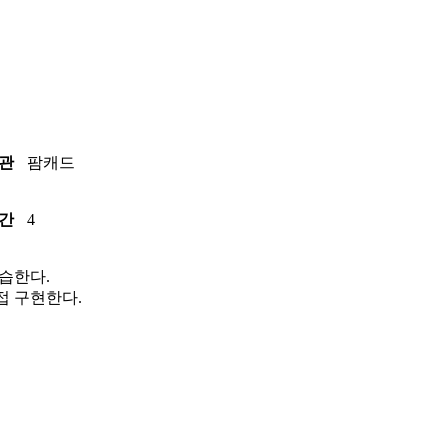
관
팜캐드
간
4
 학습한다.
 직접 구현한다.