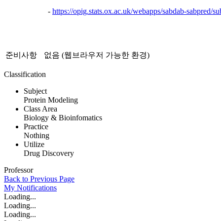
-
https://opig.stats.ox.ac.uk/webapps/sabdab-sabpred/s
준비사항
없음 (웹브라우저 가능한 환경)
Classification
Subject
Protein Modeling
Class Area
Biology & Bioinfomatics
Practice
Nothing
Utilize
Drug Discovery
Professor
Back to Previous Page
My
Notifications
Loading...
Loading...
Loading...