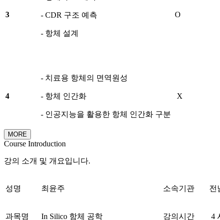
3
O
- CDR 구조 예측
- 항체 설계
- 치료용 항체의 면역원성
4
- 항체 인간화
X
- 인공지능을 활용한 항체 인간화 구분
MORE
Course Introduction
강의 소개 및 개요입니다.
성명
최윤주
소속기관
전
과목명
In Silico 항체 공학
강의시간
4