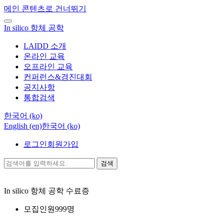
메인 콘텐츠로 건너뛰기
In silico 항체 공학
LAIDD 소개
온라인 교육
오프라인 교육
컨퍼런스&경진대회
공지사항
통합검색
한국어 ‎(ko)‎
English ‎(en)‎
한국어 ‎(ko)‎
로그인
회원가입
검색
In silico 항체 공학
수료증
모집인원
999명