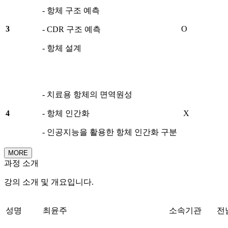
- 항체 구조 예측
3
O
- CDR 구조 예측
- 항체 설계
- 치료용 항체의 면역원성
4
- 항체 인간화
X
- 인공지능을 활용한 항체 인간화 구분
MORE
과정 소개
강의 소개 및 개요입니다.
성명
최윤주
소속기관
전