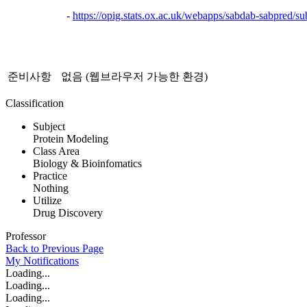
-
https://opig.stats.ox.ac.uk/webapps/sabdab-sabpred/s
준비사항
없음 (웹브라우저 가능한 환경)
Classification
Subject
Protein Modeling
Class Area
Biology & Bioinfomatics
Practice
Nothing
Utilize
Drug Discovery
Professor
Back to Previous Page
My
Notifications
Loading...
Loading...
Loading...