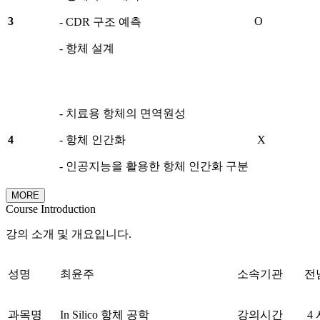
3
O
- CDR 구조 예측
- 항체 설계
- 치료용 항체의 면역원성
4
- 항체 인간화
X
- 인공지능을 활용한 항체 인간화 구분
MORE
Course Introduction
강의 소개 및 개요입니다.
성명
최윤주
소속기관
전
과목명
In Silico 항체 공학
강의시간
4