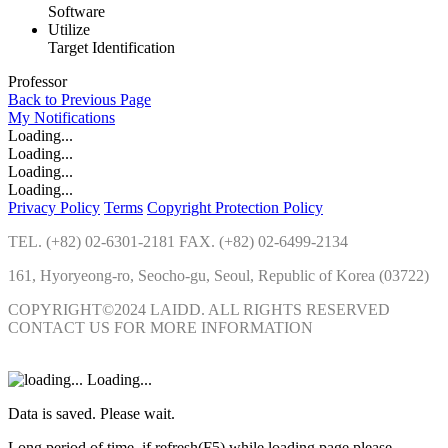
Software
Utilize
Target Identification
Professor
Back to Previous Page
My
Notifications
Loading...
Loading...
Loading...
Loading...
Privacy Policy
Terms
Copyright Protection Policy
TEL. (+82) 02-6301-2181 FAX. (+82) 02-6499-2134
161, Hyoryeong-ro, Seocho-gu, Seoul, Republic of Korea (03722)
COPYRIGHT©2024 LAIDD. ALL RIGHTS RESERVED
CONTACT US FOR MORE INFORMATION
Loading...
Data is saved. Please wait.
Long period of time, if refresh(F5) while loading page please.