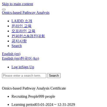
Skip to main content
Omics-based Pathway Analysis
LAIDD 소개
온라인 교육
오프라인 교육
컨퍼런스&경진대회
공지사항
Search
English ‎(en)‎
English ‎(en)‎
한국어 ‎(ko)‎
Log in
Sign Up
Search
Omics-based Pathway Analysis
Certificate
Recruiting People
999 people
Learning period
03-01-2024 ~ 12-31-2029