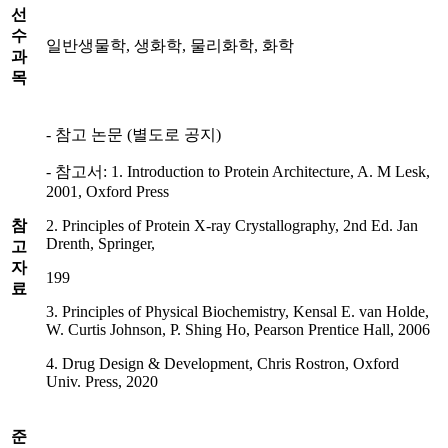
선
수
일반생물학, 생화학, 물리화학, 화학
과
목
- 참고 논문 (별도로 공지)
- 참고서: 1. Introduction to Protein Architecture, A. M Lesk,
2001, Oxford Press
참
2. Principles of Protein X-ray Crystallography, 2nd Ed. Jan
Drenth, Springer,
고
자
199
료
3. Principles of Physical Biochemistry, Kensal E. van Holde,
W. Curtis Johnson, P. Shing Ho, Pearson Prentice Hall, 2006
4. Drug Design & Development, Chris Rostron, Oxford
Univ. Press, 2020
준