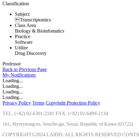
Classification
Subject
Transcriptomics
Class Area
Biology & Bioinfomatics
Practice
Software
Utilize
Drug Discovery
Professor
Back to Previous Page
My
Notifications
Loading...
Loading...
Loading...
Loading...
Privacy Policy
Terms
Copyright Protection Policy
TEL. (+82) 02-6301-2181 FAX. (+82) 02-6499-2134
161, Hyoryeong-ro, Seocho-gu, Seoul, Republic of Korea (03722)
COPYRIGHT©2024 LAIDD. ALL RIGHTS RESERVED CONT