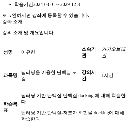
학습기간
2024-03-01 ~ 2029-12-31
로그인하시면 강좌에 등록할 수 있습니다.
강좌 소개
강의 소개 및 개요입니다.
소속기
카카오브레
성명
이유한
관
인
딥러닝을 이용한 단백질 도
강의시
과목명
1시간
킹
간
딥러닝 기반 단백질-단백질 docking 에 대해 학습한
다.
학습목
표
딥러닝 기반 단백질-저분자 화합물 docking에 대해
학습한다