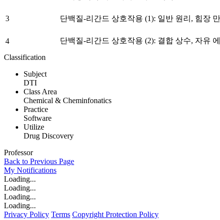
3
단백질-리간드 상호작용 (1): 일반 원리, 힘장 
단백질-리간드 상호작용 (2): 결합 상수, 자유 
4
Classification
Subject
DTI
Class Area
Chemical & Cheminfonatics
Practice
Software
Utilize
Drug Discovery
Professor
Back to Previous Page
My
Notifications
Loading...
Loading...
Loading...
Loading...
Privacy Policy
Terms
Copyright Protection Policy