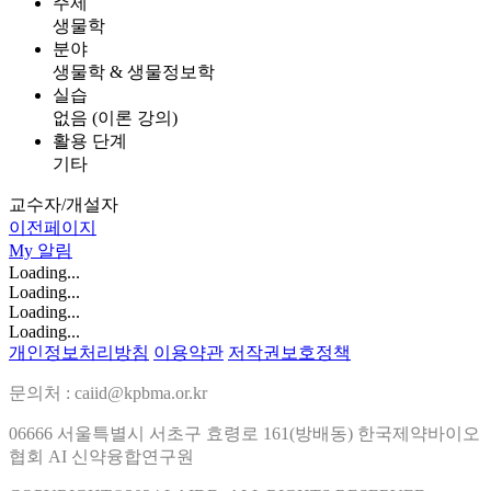
주제
생물학
분야
생물학 & 생물정보학
실습
없음 (이론 강의)
활용 단계
기타
교수자/개설자
이전페이지
My
알림
Loading...
Loading...
Loading...
Loading...
개인정보처리방침
이용약관
저작권보호정책
문의처 : caiid@kpbma.or.kr
06666 서울특별시 서초구 효령로 161(방배동) 한국제약바이오
협회 AI 신약융합연구원