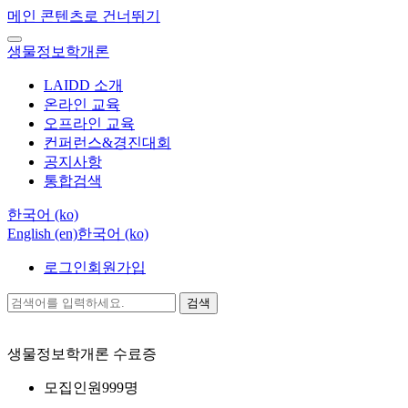
메인 콘텐츠로 건너뛰기
생물정보학개론
LAIDD 소개
온라인 교육
오프라인 교육
컨퍼런스&경진대회
공지사항
통합검색
한국어 ‎(ko)‎
English ‎(en)‎
한국어 ‎(ko)‎
로그인
회원가입
검색
생물정보학개론
수료증
모집인원
999명