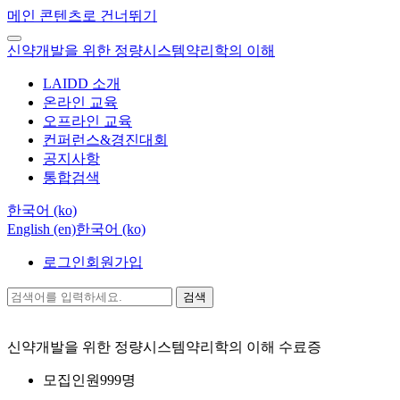
메인 콘텐츠로 건너뛰기
신약개발을 위한 정량시스템약리학의 이해
LAIDD 소개
온라인 교육
오프라인 교육
컨퍼런스&경진대회
공지사항
통합검색
한국어 ‎(ko)‎
English ‎(en)‎
한국어 ‎(ko)‎
로그인
회원가입
검색
신약개발을 위한 정량시스템약리학의 이해
수료증
모집인원
999명