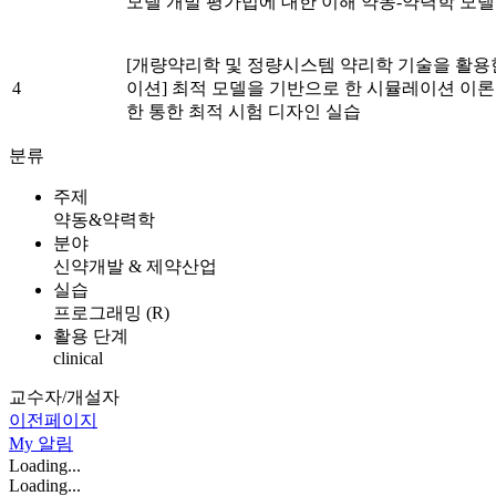
모델 개발 평가법에 대한 이해 약동-약력학 모델
[개량약리학 및 정량시스템 약리학 기술을 활용
4
이션] 최적 모델을 기반으로 한 시뮬레이션 이
한 통한 최적 시험 디자인 실습
분류
주제
약동&약력학
분야
신약개발 & 제약산업
실습
프로그래밍 (R)
활용 단계
clinical
교수자/개설자
이전페이지
My
알림
Loading...
Loading...