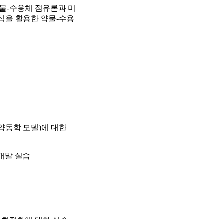
약물-수용체 점유론과 미
식을 활용한 약물-수용
약동학 모델)에 대한
개발 실습