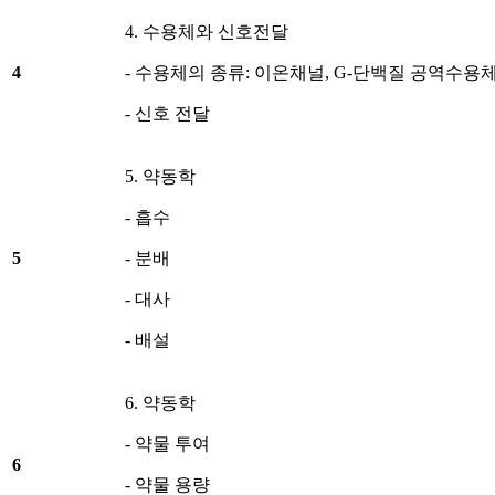
4. 수용체와 신호전달
4
- 수용체의 종류: 이온채널, G-단백질 공역수용
- 신호 전달
5. 약동학
- 흡수
5
- 분배
- 대사
- 배설
6. 약동학
- 약물 투여
6
- 약물 용량