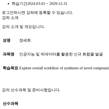
학습기간
2024-03-01 ~ 2029-12-31
로그인하시면 강좌에 등록할 수 있습니다.
강좌 소개
강의 소개 및 개요입니다.
성명
정세희
과목명
인공지능 및 빅데이터를 활용한 신규 화합물 발굴
학습목표
Explore overall workflow of syntheses of novel compoun
강의 선수과목 및 준비사항입니다.
선수과목