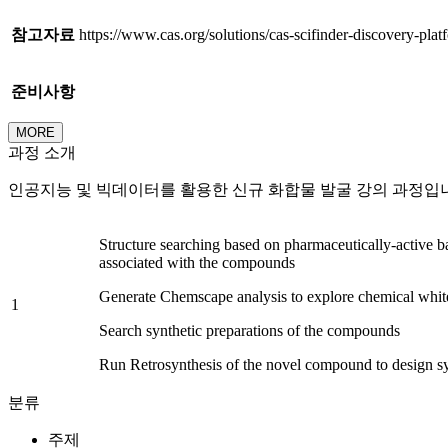
참고자료
https://www.cas.org/solutions/cas-scifinder-discovery-plat
준비사항
MORE
과정 소개
인공지능 및 빅데이터를 활용한 신규 화합물 발굴 강의 과정입
Structure searching based on pharmaceutically-active 
associated with the compounds
Generate Chemscape analysis to explore chemical whit
1
Search synthetic preparations of the compounds
Run Retrosynthesis of the novel compound to design sy
분류
주제