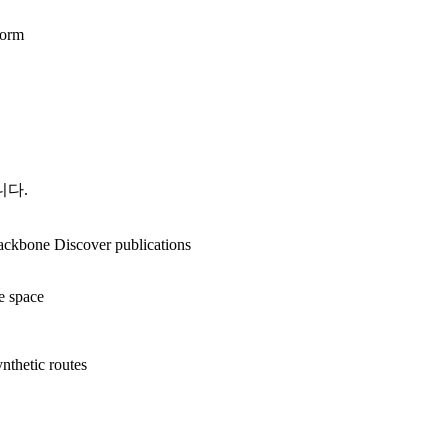
form
니다.
backbone Discover publications
e space
nthetic routes