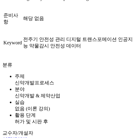
준비사
해당 없음
항
전주기 안전성 관리 디지털 트랜스포메이션 인공지
Keyword
능 약물감시 안전성 데이터
분류
주제
신약개발프로세스
분야
신약개발 & 제약산업
실습
없음 (이론 강의)
활용 단계
허가 및 시판 후
교수자/개설자