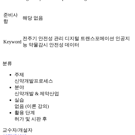
준비사
해당 없음
항
전주기 안전성 관리 디지털 트랜스포메이션 인공지
Keyword
능 약물감시 안전성 데이터
분류
주제
신약개발프로세스
분야
신약개발 & 제약산업
실습
없음 (이론 강의)
활용 단계
허가 및 시판 후
교수자/개설자