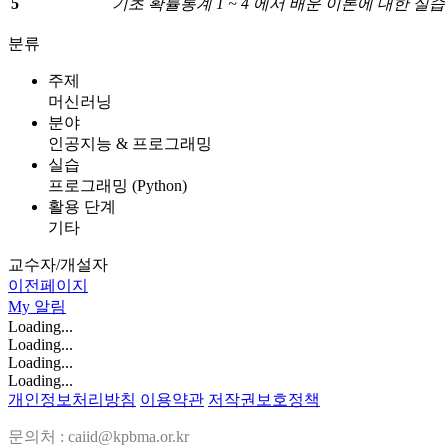
5
기초 확률통계
1 ~ 4
에서 배운 이론에 대한 실습
분류
주제
머신러닝
분야
인공지능 & 프로그래밍
실습
프로그래밍 (Python)
활용 단계
기타
교수자/개설자
이전페이지
My
알림
Loading...
Loading...
Loading...
Loading...
개인정보처리방침
이용약관
저작권보호정책
문의처 : caiid@kpbma.or.kr