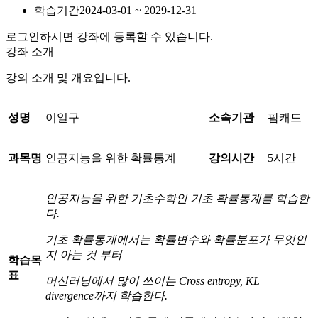
학습기간
2024-03-01 ~ 2029-12-31
로그인하시면 강좌에 등록할 수 있습니다.
강좌 소개
강의 소개 및 개요입니다.
성명
이일구
소속기관
팜캐드
과목명
인공지능을 위한 확률통계
강의시간
5시간
인공지능을 위한 기초수학인 기초 확률통계를 학습한
다
.
기초 확률통계에서는 확률변수와 확률분포가 무엇인
지 아는 것 부터
학습목
표
머신러닝에서 많이 쓰이는
Cross entropy, KL
divergence
까지 학습한다
.