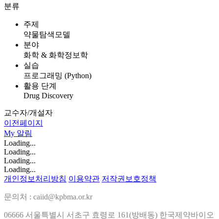
분류
주제
약물탐색모델
분야
화학 & 화학정보학
실습
프로그래밍 (Python)
활용 단계
Drug Discovery
교수자/개설자
이전페이지
My
알림
Loading...
Loading...
Loading...
Loading...
개인정보처리방침
이용약관
저작권보호정책
문의처 : caiid@kpbma.or.kr
06666 서울특별시 서초구 효령로 161(방배동) 한국제약바이오