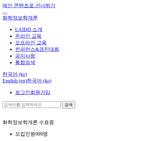
메인 콘텐츠로 건너뛰기
화학정보학개론
LAIDD 소개
온라인 교육
오프라인 교육
컨퍼런스&경진대회
공지사항
통합검색
한국어 ‎(ko)‎
English ‎(en)‎
한국어 ‎(ko)‎
로그인
회원가입
검색
화학정보학개론
수료증
모집인원
999명