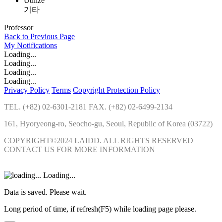
Utilize
기타
Professor
Back to Previous Page
My
Notifications
Loading...
Loading...
Loading...
Loading...
Privacy Policy
Terms
Copyright Protection Policy
TEL. (+82) 02-6301-2181 FAX. (+82) 02-6499-2134
161, Hyoryeong-ro, Seocho-gu, Seoul, Republic of Korea (03722)
COPYRIGHT©2024 LAIDD. ALL RIGHTS RESERVED
CONTACT US FOR MORE INFORMATION
Loading...
Data is saved. Please wait.
Long period of time, if refresh(F5) while loading page please.