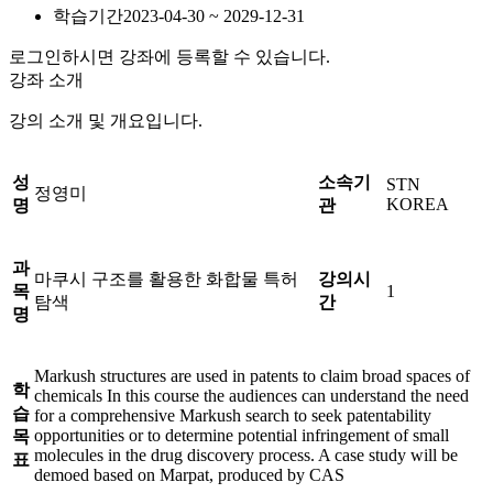
학습기간
2023-04-30 ~ 2029-12-31
로그인하시면 강좌에 등록할 수 있습니다.
강좌 소개
강의 소개 및 개요입니다.
성
소속기
STN
정영미
KOREA
명
관
과
마쿠시 구조를 활용한 화합물 특허
강의시
목
1
탐색
간
명
Markush structures are used in patents to claim broad spaces of
학
chemicals In this course the audiences can understand the need
습
for a comprehensive Markush search to seek patentability
opportunities or to determine potential infringement of small
목
molecules in the drug discovery process. A case study will be
표
demoed based on Marpat, produced by CAS