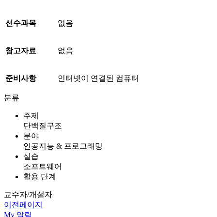
선수과목
없음
참고자료
없음
준비사항
인터넷이 연결된 컴퓨터
분류
주제
단백질구조
분야
인공지능 & 프로그래밍
실습
소프트웨어
활용 단계
교수자/개설자
이전페이지
My
알림