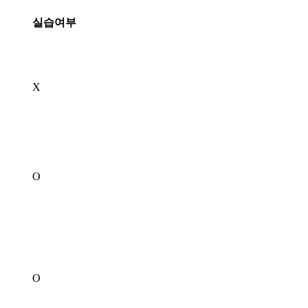
실습여부
X
O
O