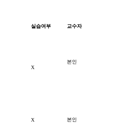
실습여부
교수자
본인
X
본인
X