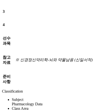
3
4
선수
과목
참고
※
신경정신약리학
-
뇌와 약물남용
(
신일서적
)
자료
준비
사항
Classification
Subject
Pharmacology Data
Class Area