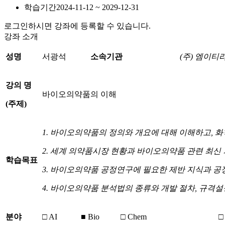
학습기간
2024-11-12 ~ 2029-12-31
로그인하시면 강좌에 등록할 수 있습니다.
강좌 소개
성명
서광석
소속기관
(주) 엠이
강의 명
바이오의약품의 이해
(
주제
)
1. 바이오의약품의 정의와 개요에 대해 이해하고,
2. 세계 의약품시장 현황과 바이오의약품 관련 최신
학습목표
3. 바이오의약품 공정연구에 필요한 제반 지식과 공
4. 바이오의약품 분석법의 종류와 개발 절차, 규격설
분야
□ AI
■ Bio
□ Chem
□