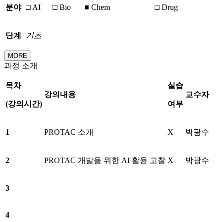
분야
□ AI
□ Bio
■ Chem
□ Drug
단계
기초
MORE
과정 소개
목차
실습
강의내용
교수자
(
강의시간
)
여부
1
PROTAC 소개
X
박광수
2
PROTAC 개발을 위한 AI 활용 고찰
X
박광수
3
4