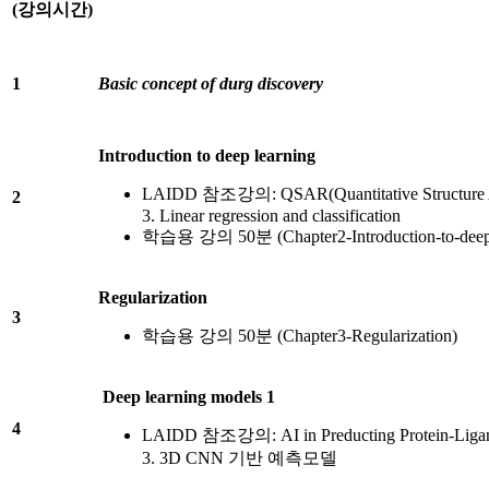
(
강의시간
)
1
Basic concept of durg discovery
Introduction to deep learning
LAIDD 참조강의: QSAR(Quantitative Structure Act
2
3. Linear regression and classification
학습용 강의 50분 (Chapter2-Introduction-to-deep-
Regularization
3
학습용 강의 50분 (Chapter3-Regularization)
Deep learning models 1
4
LAIDD 참조강의: AI in Preducting Protein-Ligand I
3. 3D CNN 기반 예측모델