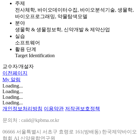
주제
전사체학, 바이오데이터수집, 바이오분석기술, 생물학,
바이오프로그래밍, 약물탐색모델
분야
생물학 & 생물정보학, 신약개발 & 제약산업
실습
소프트웨어
활용 단계
Target Identification
교수자/개설자
이전페이지
My
알림
Loading...
Loading...
Loading...
Loading...
개인정보처리방침
이용약관
저작권보호정책
문의처 : caiid@kpbma.or.kr
06666 서울특별시 서초구 효령로 161(방배동) 한국제약바이오
협회 AI 신약융합연구원