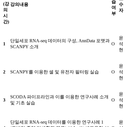
습
(
강
강의내용
수
여
의
자
부
시
간
)
윤
단일세포 RNA-seq 데이터의 구성, AnnData 포맷과
1
O
석
SCANPY 소개
현
윤
2
SCANPY를 이용한 셀 및 유전자 필터링 실습
O
석
현
윤
SCODA 파이프라인과 이를 이용한 연구사례 소개
3
O
석
및 기초 실습
현
단일세포 RNA-seq 데이터를 이용한 연구사례 1
윤