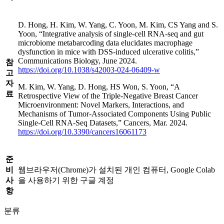
D. Hong, H. Kim, W. Yang, C. Yoon, M. Kim, CS Yang and S.
Yoon, “Integrative analysis of single-cell RNA-seq and gut
microbiome metabarcoding data elucidates macrophage
dysfunction in mice with DSS-induced ulcerative colitis,”
Communications Biology, June 2024.
참
https://doi.org/10.1038/s42003-024-06409-w
고
자
M. Kim, W. Yang, D. Hong, HS Won, S. Yoon, “A
료
Retrospective View of the Triple-Negative Breast Cancer
Microenvironment: Novel Markers, Interactions, and
Mechanisms of Tumor-Associated Components Using Public
Single-Cell RNA-Seq Datasets,” Cancers, Mar. 2024.
https://doi.org/10.3390/cancers16061173
준
비
웹브라우저(Chrome)가 설치된 개인 컴퓨터, Google Colab
사
을 사용하기 위한 구글 계정
항
분류