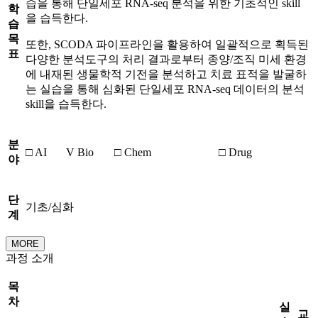
습을 통해 단일세포 RNA-seq 분석을 위한 기초적인 skill
학
을 습득한다.
습
목
또한, SCODA 파이프라인을 활용하여 일괄적으로 획득된
표
다양한 분석도구의 처리 결과로부터 종양/조직 미세 환경
에 내재된 생물학적 기전을 분석하고 치료 표적을 발굴하
는 실습을 통해 심화된 단일세포 RNA-seq 데이터의 분석
skill을 습득한다.
분
□ AI
V Bio
□ Chem
□ Drug
야
단
기초/심화
계
MORE
과정 소개
목
차
실
교