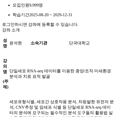
모집인원
9,999명
학습기간
2025-08-20 ~ 2029-12-31
로그인하시면 강좌에 등록할 수 있습니다.
강좌 소개
성
윤석현
소속기관
단국대학교
명
강
의
단일세포 RNA-seq 데이터를 이용한 종양/조직 미세환경
명
분석과 치료 표적 발굴
(
주
제
)
세포유형식별, 세포간 상호작용 분석, 차등발현 유전자 분
석, CNV추정 및 암세포 식별 등 단일세포 RNA-seq 데이
터의 분석에 요구되는 필수적인 분석 도구들의 활용법 실