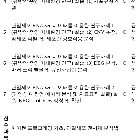
4
(유방암 종양 미세환경 연구) 실습: (1) 세포유형 식
O
석
별
현
단일세포 RNA-seq 데이터를 이용한 연구사례 1
윤
5
(유방암 종양 미세환경 연구) 실습: (2) CNV 추정,
O
석
암세포 식별, 및 세포간 상호작용 분석
현
단일세포 RNA-seq 데이터를 이용한 연구사례 1
윤
6
(유방암 종양 미세환경 연구) 실습: (3) DEG 분석,
O
석
마커/표적 발굴 및 유전자집합 분석
현
단일세포 RNA-seq 데이터를 이용한 연구사례 2
윤
7
(궤양성 대장염 데이터 분석 및 치료표적 발굴) 실
O
석
습, KEGG pathview 생성 및 확인
현
선
수
파이썬 프로그래밍 기초, 단일세포 전사체 분석법
과
목