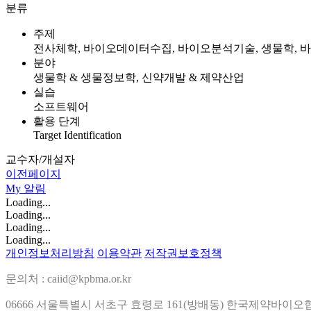
분류
주제
전사체학, 바이오데이터수집, 바이오분석기술, 생물학,
분야
생물학 & 생물정보학, 신약개발 & 제약산업
실습
소프트웨어
활용 단계
Target Identification
교수자/개설자
이전페이지
My
알림
Loading...
Loading...
Loading...
Loading...
개인정보처리방침
이용약관
저작권보호정책
문의처 : caiid@kpbma.or.kr
06666 서울특별시 서초구 효령로 161(방배동) 한국제약바이