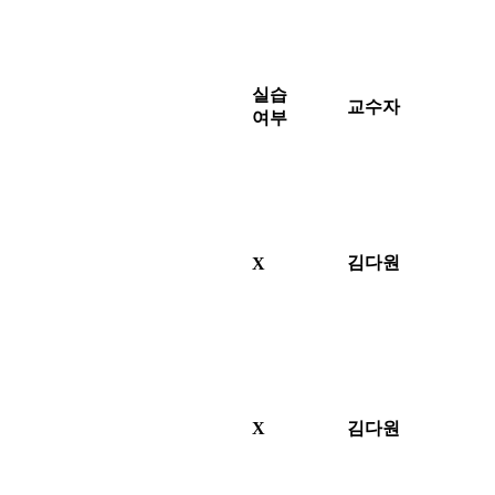
실습
교수자
여부
김다원
X
X
김다원