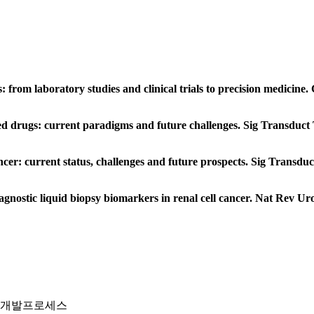
: from laboratory studies and clinical trials to precision medicine. 
eted drugs: current paradigms and future challenges. Sig Transduct 
ancer: current status, challenges and future prospects. Sig Transduc
iagnostic liquid biopsy biomarkers in renal cell cancer. Nat Rev Uro
신약개발프로세스