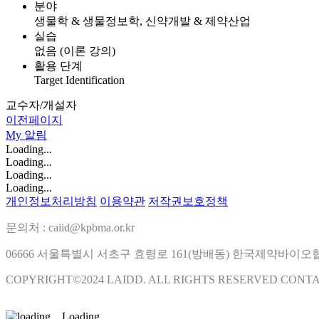
분야
생물학 & 생물정보학, 신약개발 & 제약산업
실습
없음 (이론 강의)
활용 단계
Target Identification
교수자/개설자
이전페이지
My
알림
Loading...
Loading...
Loading...
Loading...
개인정보처리방침
이용약관
저작권보호정책
문의처 : caiid@kpbma.or.kr
06666 서울특별시 서초구 효령로 161(방배동) 한국제약바이
COPYRIGHT©2024 LAIDD. ALL RIGHTS RESERVED CONT
Loading...