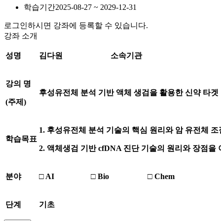
학습기간
2025-08-27 ~ 2029-12-31
로그인하시면 강좌에 등록할 수 있습니다.
강좌 소개
성명
김다원
소속기관
강의 명
후성유전체 분석 기반 액체 생검을 활용한 신약 타겟
(
주제
)
1.
후성유전체 분석 기술의 핵심 원리와 암 유전체 
학습목표
2.
액체생검 기반
cfDNA
진단 기술의 원리와 장점을
분야
□
AI
□
Bio
□
Chem
단계
기초