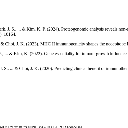
rk, J. S., ... & Kim, K. P. (2024). Proteogenomic analysis reveals non-
), 10164.
... & Choi, J. K. (2023). MHC II immunogenicity shapes the neoepitope
 Y., ... & Kim, K. (2022). Gene essentiality for tumour growth influenc
J. S., ... & Choi, J. K. (2020). Predicting clinical benefit of immunothe
 바이오프로그래밍, 머신러닝, 임상데이터