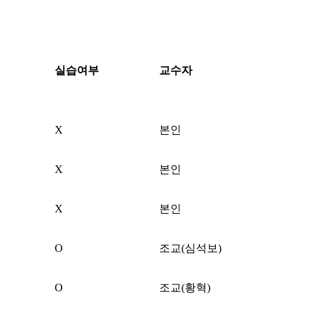
실습여부
교수자
X
본인
X
본인
X
본인
O
조교(심석보)
O
조교(황혁)