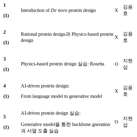
1
김용
Introduction of
De
novo
protein design
X
호
(1)
2
김용
Rational protein design과 Physics-based protein
X
design
호
(1)
3
지현
Physics-based protein design 실습: Rosetta
O
섭
(1)
4
AI-driven protein design:
김용
X
호
(1)
From language model to generative model
AI-driven protein design 실습:
5
지현
O
Generative model을 통한 backbone gneration
섭
(1)
과 서열 도출 실습