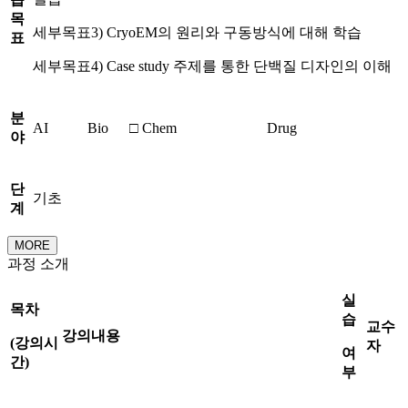
목
세부목표3) CryoEM의 원리와 구동방식에 대해 학습
표
세부목표4) Case study 주제를 통한 단백질 디자인의 이해
분
AI
Bio
□ Chem
Drug
야
단
기초
계
MORE
과정 소개
실
목차
습
교수
강의내용
(
강의시
자
여
간
)
부