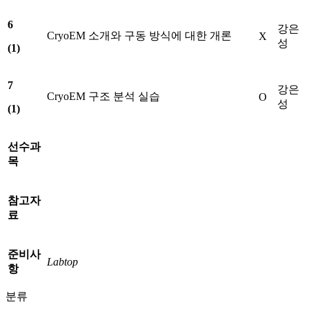
6
강은
CryoEM 소개와 구동 방식에 대한 개론
X
성
(1)
7
강은
CryoEM 구조 분석 실습
O
성
(1)
선수과
목
참고자
료
준비사
Labtop
항
분류