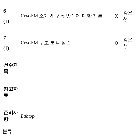
6
강은
CryoEM 소개와 구동 방식에 대한 개론
X
성
(1)
7
강은
CryoEM 구조 분석 실습
O
성
(1)
선수과
목
참고자
료
준비사
Labtop
항
분류