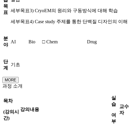
목
세부목표3) CryoEM의 원리와 구동방식에 대해 학습
표
세부목표4) Case study 주제를 통한 단백질 디자인의 이해
분
AI
Bio
□ Chem
Drug
야
단
기초
계
MORE
과정 소개
실
목차
습
교수
강의내용
(
강의시
자
여
간
)
부