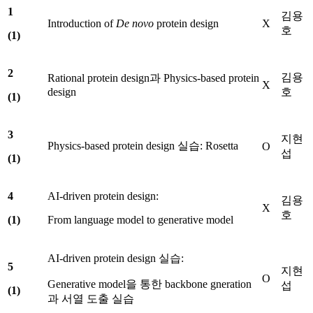
1
김용
Introduction of
De
novo
protein design
X
호
(1)
2
김용
Rational protein design과 Physics-based protein
X
design
호
(1)
3
지현
Physics-based protein design 실습: Rosetta
O
섭
(1)
4
AI-driven protein design:
김용
X
호
(1)
From language model to generative model
AI-driven protein design 실습:
5
지현
O
Generative model을 통한 backbone gneration
섭
(1)
과 서열 도출 실습