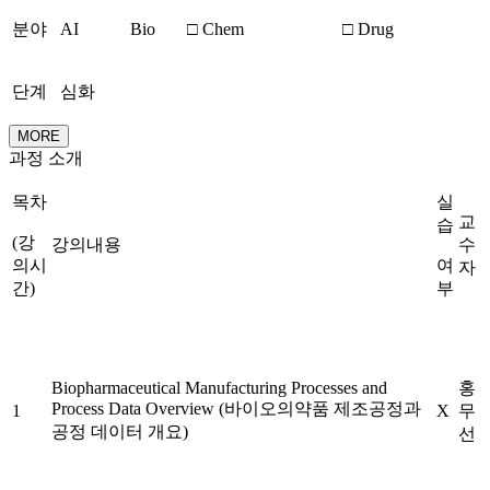
분야
AI
Bio
□ Chem
□ Drug
단계
심화
MORE
과정 소개
목차
실
교
습
(강
강의내용
수
의시
여
자
간)
부
Biopharmaceutical Manufacturing Processes and
홍
Process Data Overview (바이오의약품 제조공정과
1
X
무
공정 데이터 개요)
선