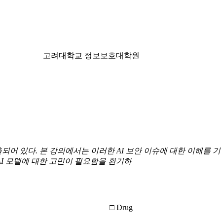
고려대학교 정보보호대학원
출되어 있다
.
본 강의에서는 이러한
AI
보안
이슈에
대한
이해를
기
I
모델에
대한
고민이
필요함을
환기하
□ Drug