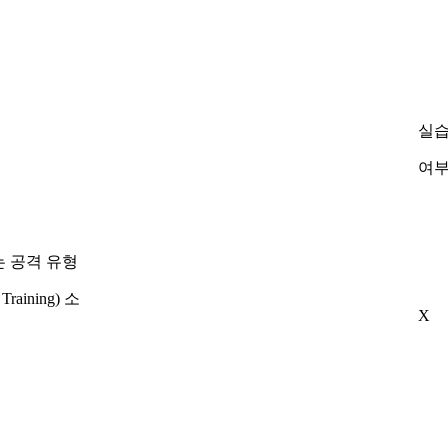
실
여
는 공격 유형
raining) 소
X