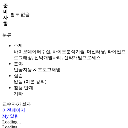
준
비
별도 없음
사
항
분류
주제
바이오데이터수집, 바이오분석기술, 머신러닝, 파이썬프
로그래밍, 신약개발사례, 신약개발프로세스
분야
인공지능 & 프로그래밍
실습
없음 (이론 강의)
활용 단계
기타
교수자/개설자
이전페이지
My
알림
Loading...
Loading...