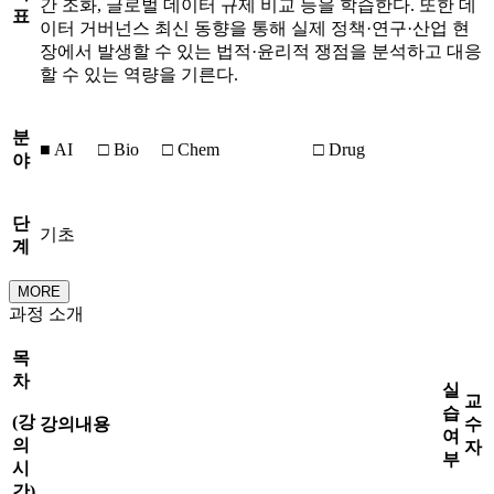
간 조화, 글로벌 데이터 규제 비교 등을 학습한다. 또한 데
표
이터 거버넌스 최신 동향을 통해 실제 정책·연구·산업 현
장에서 발생할 수 있는 법적·윤리적 쟁점을 분석하고 대응
할 수 있는 역량을 기른다.
분
■ AI
□ Bio
□ Chem
□ Drug
야
단
기초
계
MORE
과정 소개
목
차
실
교
습
(
강
강의내용
수
여
의
자
부
시
간
)