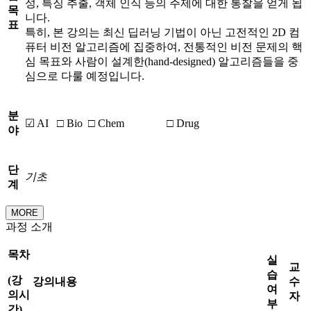
성, 특징 추출, 객체 인식 등의 주제에 대한 통찰을 얻게 됩
목
니다.
표
특히, 본 강의는 최신 딥러닝 기법이 아닌 고전적인 2D 컴
퓨터 비전 알고리즘에 집중하여, 전통적인 비전 문제의 핵
심 목표와 사람이 설계한(hand-designed) 알고리즘들을 중
심으로 다룰 예정입니다.
분
☑ AI
□ Bio
□ Chem
□ Drug
야
단
기초
계
MORE
과정 소개
목차
실
교
습
(
강
강의내용
수
여
의시
자
부
간
)