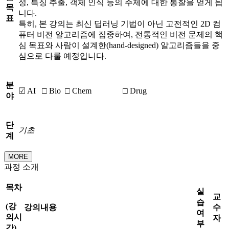
성, 특징 추출, 객체 인식 등의 주제에 대한 통찰을 얻게 됩
목
니다.
표
특히, 본 강의는 최신 딥러닝 기법이 아닌 고전적인 2D 컴
퓨터 비전 알고리즘에 집중하여, 전통적인 비전 문제의 핵
심 목표와 사람이 설계한(hand-designed) 알고리즘들을 중
심으로 다룰 예정입니다.
분
☑ AI
□ Bio
□ Chem
□ Drug
야
단
기초
계
MORE
과정 소개
목차
실
교
습
(
강
강의내용
수
여
의시
자
부
간
)