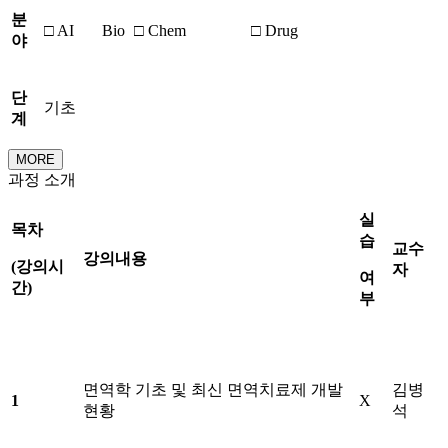
분
□ AI
Bio
□ Chem
□ Drug
야
단
기초
계
MORE
과정 소개
실
목차
습
교수
강의내용
(
강의시
자
여
간
)
부
면역학 기초 및 최신 면역치료제 개발
김병
1
X
현황
석