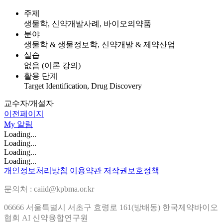
주제
생물학, 신약개발사례, 바이오의약품
분야
생물학 & 생물정보학, 신약개발 & 제약산업
실습
없음 (이론 강의)
활용 단계
Target Identification, Drug Discovery
교수자/개설자
이전페이지
My
알림
Loading...
Loading...
Loading...
Loading...
개인정보처리방침
이용약관
저작권보호정책
문의처 : caiid@kpbma.or.kr
06666 서울특별시 서초구 효령로 161(방배동) 한국제약바이오
협회 AI 신약융합연구원