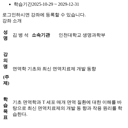
학습기간
2025-10-29 ~ 2029-12-31
로그인하시면 강좌에 등록할 수 있습니다.
강좌 소개
성
김 병 석
소속기관
인천대학교 생명과학부
명
강
의
명
면역학 기초와 최신 면역치료제 개발 동향
(
주
제
)
학
기초 면역학과 T 세포 매개 면역 질환에 대한 이해를 바
습
탕으로 최신 면역치료제의 개발 동 향과 작용 원리를 학
목
습한다.
표