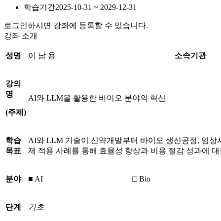
학습기간
2025-10-31 ~ 2029-12-31
로그인하시면 강좌에 등록할 수 있습니다.
강좌 소개
성명
이 남 용
소속기관
강의
명
AI와 LLM을 활용한 바이오 분야의 혁신
(
주제
)
학습
AI와 LLM 기술이 신약개발부터 바이오 생산공정, 임상
목표
제 적용 사례를 통해 효율성 향상과 비용 절감 성과에 대
분야
■ AI
□ Bio
단계
기초