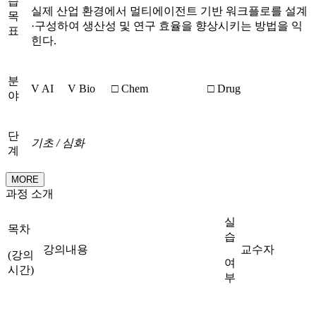
습
실제 산업 환경에서 멀티에이전트 기반 워크플로를 설계
목
·구성하여 생산성 및 연구 효율을 향상시키는 방법을 익
표
힌다.
분
V AI
V Bio
□ Chem
□ Drug
야
단
기초
/
심화
계
MORE
과정 소개
실
목차
습
강의내용
교수자
(강의
여
시간)
부