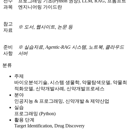
선수
프로그래밍 기초(Python 권장), LLM, RAG, 프롬프트
과목
엔지니어링 가이드란
참고
※
도서
,
웹사이트
,
논문
등
자료
준비
※
실습자료
,
Agentic-RAG
시스템
,
노트북
,
클라우드
사항
서버
분류
주제
바이오분석기술, 시스템 생물학, 약물탐색모델, 약물최
적화모델, 신약개발사례, 신약개발프로세스
분야
인공지능 & 프로그래밍, 신약개발 & 제약산업
실습
프로그래밍 (Python)
활용 단계
Target Identification, Drug Discovery