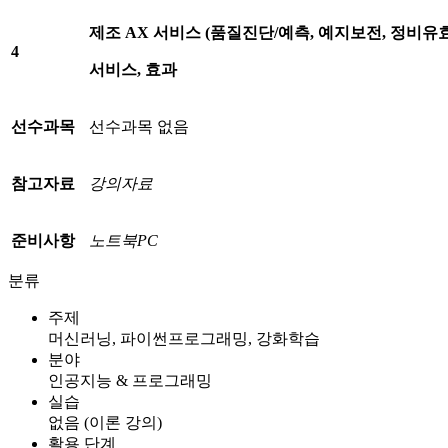
제조
AX
서비스
(
품질진단
/
예측
,
예지보전
,
정비유
4
서비스
,
효과
선수과목
선수과목 없음
참고자료
강의자료
준비사항
노트북
PC
분류
주제
머신러닝, 파이썬프로그래밍, 강화학습
분야
인공지능 & 프로그래밍
실습
없음 (이론 강의)
활용 단계