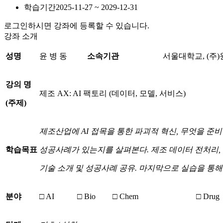
학습기간
2025-11-27 ~ 2029-12-31
로그인하시면 강좌에 등록할 수 있습니다.
강좌 소개
성명
윤 병 동
소속기관
서울대학교, (주
강의 명
제조 AX: AI 팩토리 (데이터, 모델, 서비스)
(
주제
)
제조산업에
AI
접목을 통한 파괴적 혁신
,
무엇을 준비
학습목표
성공사례가 있는지를 살펴본다
.
제조 데이터 전처리
,
기술 소개 및 성공사례 공유
.
마지막으로 실습을 통해
분야
□ AI
□ Bio
□ Chem
□ Drug