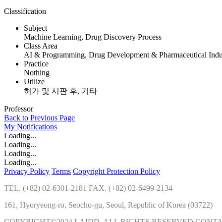
Classification
Subject
Machine Learning, Drug Discovery Process
Class Area
AI & Programming, Drug Development & Pharmaceutical Indu
Practice
Nothing
Utilize
허가 및 시판 후, 기타
Professor
Back to Previous Page
My
Notifications
Loading...
Loading...
Loading...
Loading...
Privacy Policy
Terms
Copyright Protection Policy
TEL. (+82) 02-6301-2181 FAX. (+82) 02-6499-2134
161, Hyoryeong-ro, Seocho-gu, Seoul, Republic of Korea (03722)
COPYRIGHT©2024 LAIDD. ALL RIGHTS RESERVED CONT