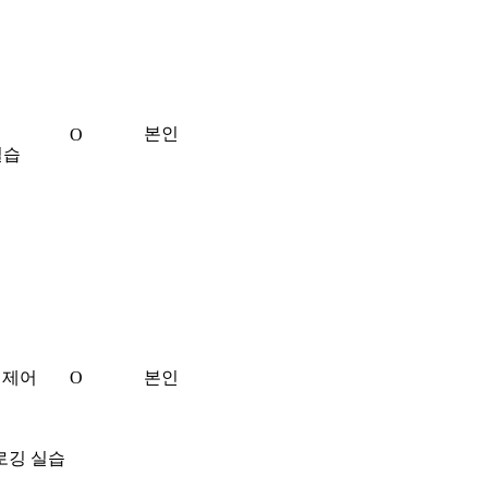
본인
O
실습
 제어
O
본인
 로깅 실습