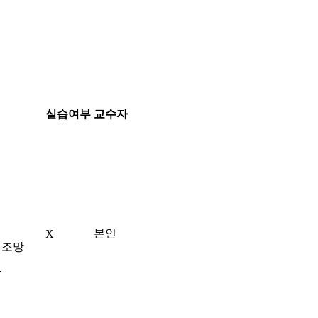
실습여부
교수자
본인
X
 조망
악