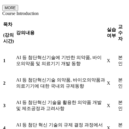
MORE
Course Introduction
목차
교
실습
강의내용
수
(
강의
여부
자
시간
)
AI 등 첨단혁신기술에 기반한 의약품, 바이
본
1
X
오의약품 및 의료기기 개발 동향
인
AI 등 첨단혁신기술 의약품, 바이오의약품과
본
2
X
의료기기에 대한 국내외 규제동향
인
AI 등 첨단혁신 기술을 활용한 의약품 개발
본
3
X
및 제조공정과 고려사항
인
AI 등 첨단 혁신 기술의 규제 결정 과정에서
본
4
X