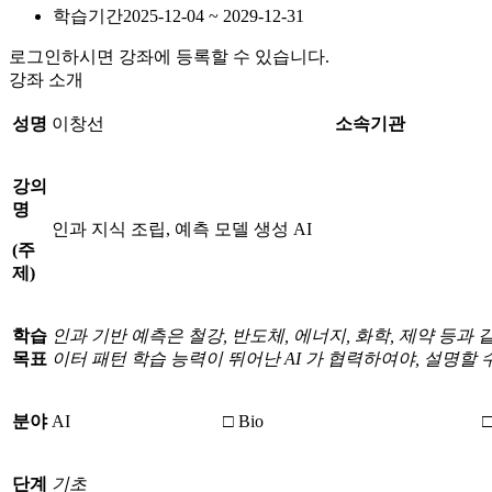
학습기간
2025-12-04 ~ 2029-12-31
로그인하시면 강좌에 등록할 수 있습니다.
강좌 소개
성명
이창선
소속기관
강의
명
인과 지식 조립, 예측 모델 생성 AI
(
주
제
)
학습
인과
기반
예측은
철강
,
반도체
,
에너지
,
화학
,
제약
등과
목표
이터
패턴
학습
능력이
뛰어난
AI
가
협력하여야
,
설명할
분야
AI
□ Bio
□
단계
기초