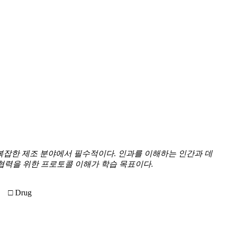
복잡한
제조
분야에서
필수적이다
.
인과를
이해하는
인간과 데
협력을
위한
프로토콜
이해가
학습
목표이다
.
□ Drug