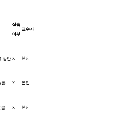
실습
교수자
여부
본인
X
복 방안
본인
X
토콜
본인
X
토콜