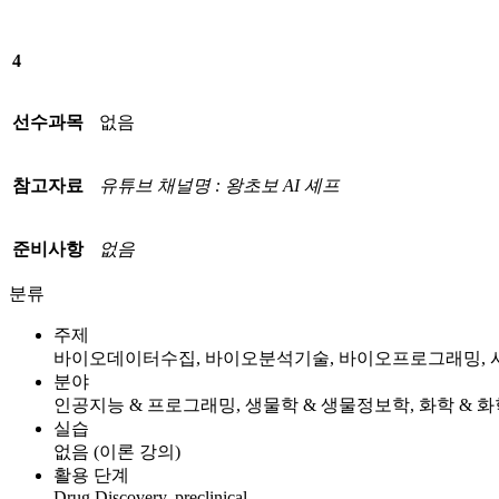
4
선수과목
없음
참고자료
유튜브
채널명
:
왕초보
AI
셰프
준비사항
없음
분류
주제
바이오데이터수집, 바이오분석기술, 바이오프로그래밍, 
분야
인공지능 & 프로그래밍, 생물학 & 생물정보학, 화학 & 
실습
없음 (이론 강의)
활용 단계
Drug Discovery, preclinical