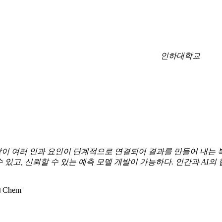
인하대학교
같이
여러
인과
요인이
단계적으로 연결되어
결과를
만들어
내는
수
있고
,
신뢰할
수
있는
예측 모델
개발이
가능하다
.
인간과
AI
의
 Chem