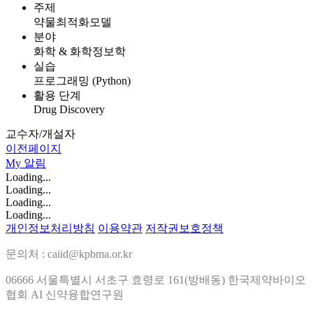
주제
약물최적화모델
분야
화학 & 화학정보학
실습
프로그래밍 (Python)
활용 단계
Drug Discovery
교수자/개설자
이전페이지
My
알림
Loading...
Loading...
Loading...
Loading...
개인정보처리방침
이용약관
저작권보호정책
문의처 : caiid@kpbma.or.kr
06666 서울특별시 서초구 효령로 161(방배동) 한국제약바이오
협회 AI 신약융합연구원