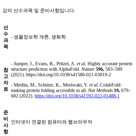
강의 선수과목 및 준비사항입니다.
선
수
- 생물정보학 개론, 생화학
과
목
-
Jumper, J., Evans, R., Pritzel, A.
et al.
Highly accurate protein
structure prediction with AlphaFold.
Nature
596,
583–589
참
(2021). https://doi.org/10.1038/s41586-021-03819-2
고
자
-
Mirdita, M., Schütze, K., Moriwaki, Y.
et al.
ColabFold:
료
making protein folding accessible to all.
Nat Methods
19,
679–
682 (2022).
https://doi.org/10.1038/s41592-022-01488-1
준
비
인터넷이 연결된 컴퓨터와 웹브라우저
사
항