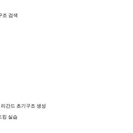
브 구조 검색
처리 및 리간드 초기구조 생성
 도킹 실습