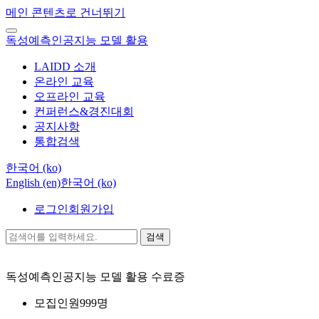
메인 콘텐츠로 건너뛰기
독성예측인공지능 모델 활용
LAIDD 소개
온라인 교육
오프라인 교육
컨퍼런스&경진대회
공지사항
통합검색
한국어 ‎(ko)‎
English ‎(en)‎
한국어 ‎(ko)‎
로그인
회원가입
검색
독성예측인공지능 모델 활용
수료증
모집인원
999명